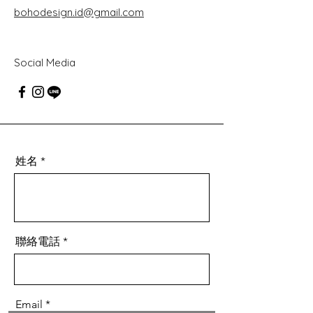
bohodesign.id@gmail.com
Social Media
姓名
聯絡電話
Email